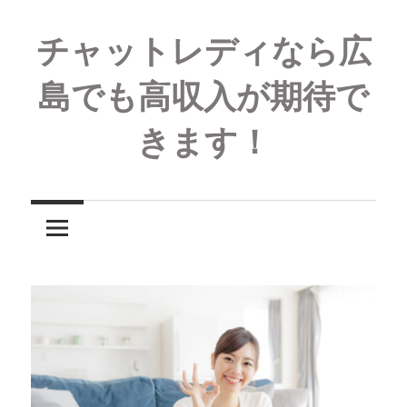
コ
ン
チャットレディなら広
テ
島でも高収入が期待で
ン
ツ
きます！
へ
ス
キ
ッ
プ